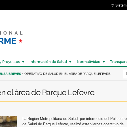
Pasar al
Sistem
contenido
principal
y Proyectos
Información de Salud
Normatividad
Transpar
Í
RENSA BREVES
» OPERATIVO DE SALUD EN EL ÁREA DE PARQUE LEFEVRE.
n el área de Parque Lefevre.
La Región Metropolitana de Salud, por intermedio del Policentro
de Salud de Parque Lefevre, realizó este viernes operativo de