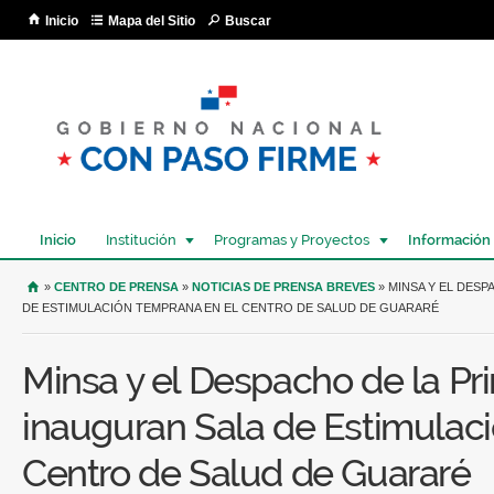
Pa
Inicio
Mapa del Sitio
Buscar
co
pri
Inicio
Institución
Programas y Proyectos
Información
USTED SE ENCUENTRA AQUÍ
»
CENTRO DE PRENSA
»
NOTICIAS DE PRENSA BREVES
» MINSA Y EL DESP
DE ESTIMULACIÓN TEMPRANA EN EL CENTRO DE SALUD DE GUARARÉ
Minsa y el Despacho de la P
inauguran Sala de Estimulac
Centro de Salud de Guararé