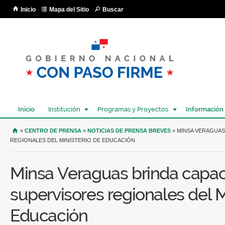
Pa
Inicio
Mapa del Sitio
Buscar
co
pri
Inicio
Institución
Programas y Proyectos
Información
USTED SE ENCUENTRA AQUÍ
»
CENTRO DE PRENSA
»
NOTICIAS DE PRENSA BREVES
» MINSA VERAGUAS
REGIONALES DEL MINISTERIO DE EDUCACIÓN
Minsa Veraguas brinda capac
supervisores regionales del M
Educación