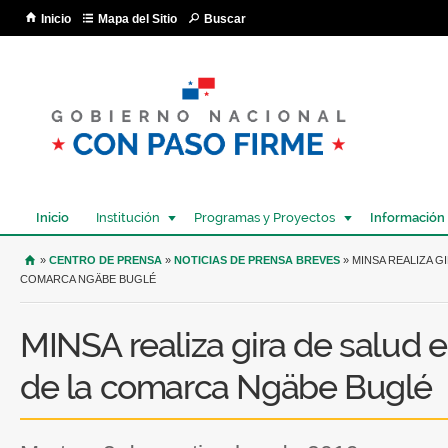
Pa
Inicio
Mapa del Sitio
Buscar
co
pri
Inicio
Institución
Programas y Proyectos
Información
USTED SE ENCUENTRA AQUÍ
»
CENTRO DE PRENSA
»
NOTICIAS DE PRENSA BREVES
» MINSA REALIZA G
COMARCA NGÄBE BUGLÉ
MINSA realiza gira de salud 
de la comarca Ngäbe Buglé