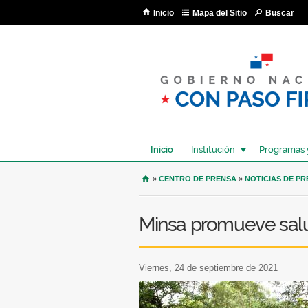
Inicio
Mapa del Sitio
Buscar
Inicio
Institución
Programas 
USTED SE ENCUENTRA AQU
»
CENTRO DE PRENSA
»
NOTICIAS DE P
Minsa promueve sal
viernes, 24 de septiembre de 2021