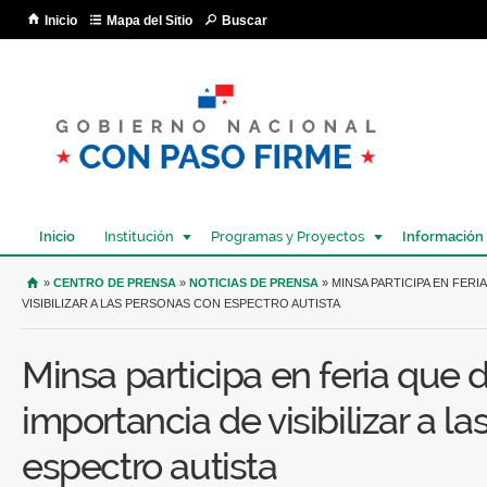
Pa
Inicio
Mapa del Sitio
Buscar
co
pri
Inicio
Institución
Programas y Proyectos
Información
USTED SE ENCUENTRA AQUÍ
»
CENTRO DE PRENSA
»
NOTICIAS DE PRENSA
» MINSA PARTICIPA EN FERI
VISIBILIZAR A LAS PERSONAS CON ESPECTRO AUTISTA
Minsa participa en feria que 
importancia de visibilizar a l
espectro autista