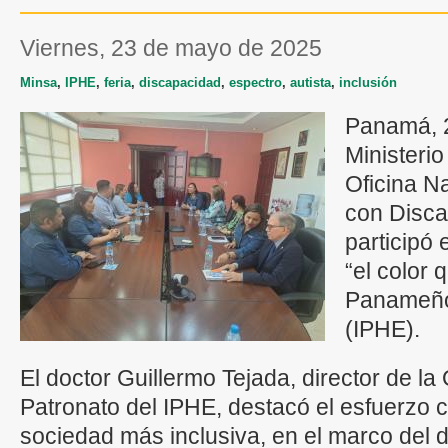
viernes, 23 de mayo de 2025
Minsa
,
IPHE
,
feria
,
discapacidad
,
espectro
,
autista
,
inclusión
Panamá, 2
Ministerio
Oficina N
con Disc
participó e
“el color 
Panameño 
(IPHE).
El doctor Guillermo Tejada, director de 
Patronato del IPHE, destacó el esfuerzo c
sociedad más inclusiva, en el marco del 