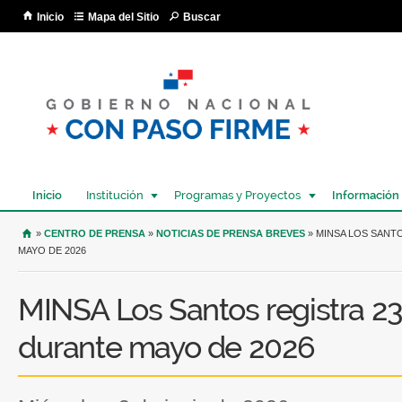
Pa
Inicio
Mapa del Sitio
Buscar
co
pri
Inicio
Institución
Programas y Proyectos
Información
USTED SE ENCUENTRA AQUÍ
»
CENTRO DE PRENSA
»
NOTICIAS DE PRENSA BREVES
» MINSA LOS SANT
MAYO DE 2026
MINSA Los Santos registra 23
durante mayo de 2026