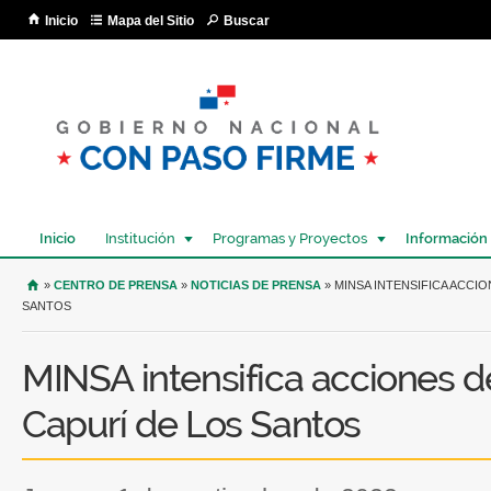
Pa
Inicio
Mapa del Sitio
Buscar
co
pri
Inicio
Institución
Programas y Proyectos
Información
USTED SE ENCUENTRA AQUÍ
»
CENTRO DE PRENSA
»
NOTICIAS DE PRENSA
» MINSA INTENSIFICA ACCI
SANTOS
MINSA intensifica acciones d
Capurí de Los Santos