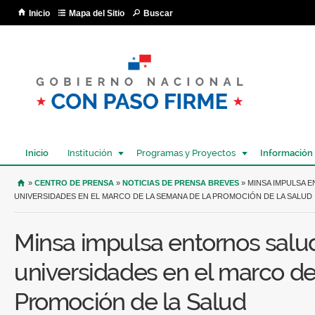
Pa
Inicio
Mapa del Sitio
Buscar
co
pri
Inicio
Institución
Programas y Proyectos
Información
USTED SE ENCUENTRA AQUÍ
»
CENTRO DE PRENSA
»
NOTICIAS DE PRENSA BREVES
» MINSA IMPULSA 
UNIVERSIDADES EN EL MARCO DE LA SEMANA DE LA PROMOCIÓN DE LA SALUD
Minsa impulsa entornos salu
universidades en el marco de
Promoción de la Salud