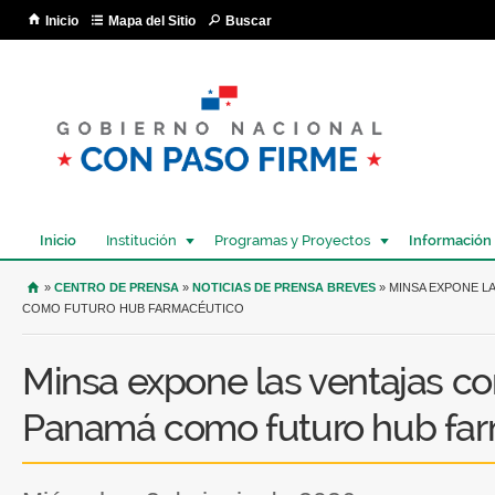
Pa
Inicio
Mapa del Sitio
Buscar
co
pri
Inicio
Institución
Programas y Proyectos
Información
USTED SE ENCUENTRA AQUÍ
»
CENTRO DE PRENSA
»
NOTICIAS DE PRENSA BREVES
» MINSA EXPONE L
COMO FUTURO HUB FARMACÉUTICO
Minsa expone las ventajas co
Panamá como futuro hub fa