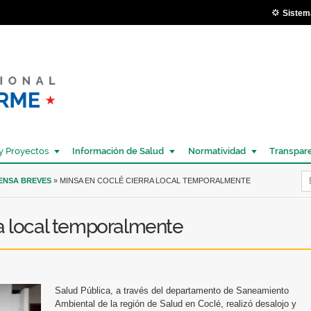
Pasar al
Sistem
contenido
principal
y Proyectos
Información de Salud
Normatividad
Transpar
Í
RENSA BREVES
» MINSA EN COCLÉ CIERRA LOCAL TEMPORALMENTE
ra local temporalmente
Salud Pública, a través del departamento de Saneamiento
Ambiental de la región de Salud en Coclé, realizó desalojo y