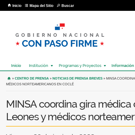
Pa
Inicio
Mapa del Sitio
Buscar
co
pri
Inicio
Institución
Programas y Proyectos
Información
USTED SE ENCUENTRA AQUÍ
»
CENTRO DE PRENSA
»
NOTICIAS DE PRENSA BREVES
» MINSA COORDINA
MÉDICOS NORTEAMERICANOS EN COCLÉ
MINSA coordina gira médica 
Leones y médicos norteamer