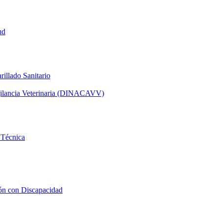
ud
rillado Sanitario
igilancia Veterinaria (DINACAVV)
 Técnica
ión con Discapacidad