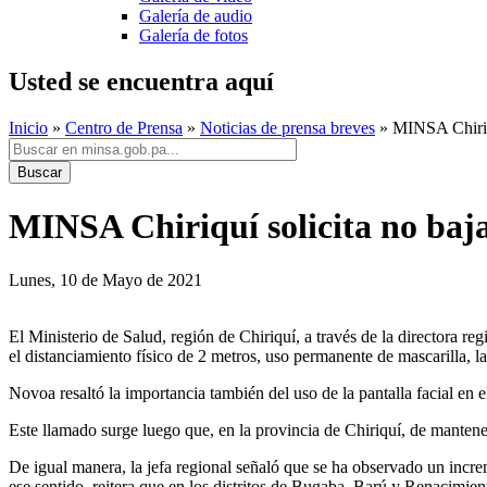
Galería de audio
Galería de fotos
Usted se encuentra aquí
Inicio
»
Centro de Prensa
»
Noticias de prensa breves
» MINSA Chiriqu
MINSA Chiriquí solicita no baja
Lunes, 10 de Mayo de 2021
El Ministerio de Salud, región de Chiriquí, a través de la directora re
el distanciamiento físico de 2 metros, uso permanente de mascarilla, l
Novoa resaltó la importancia también del uso de la pantalla facial en
Este llamado surge luego que, en la provincia de Chiriquí, de mante
De igual manera, la jefa regional señaló que se ha observado un incre
ese sentido, reitera que en los distritos de Bugaba, Barú y Renacimien