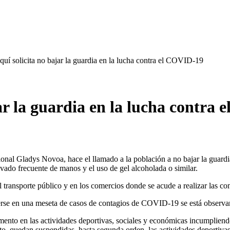
í solicita no bajar la guardia en la lucha contra el COVID-19
r la guardia en la lucha contra
gional Gladys Novoa, hace el llamado a la población a no bajar la guardi
avado frecuente de manos y el uso de gel alcoholada o similar.
 el transporte público y en los comercios donde se acude a realizar las 
nerse en una meseta de casos de contagios de COVID-19 se está observ
mento en las actividades deportivas, sociales y económicas incumpliend
to, quedan suspendidas, hasta segunda orden, las actividades deportivas,