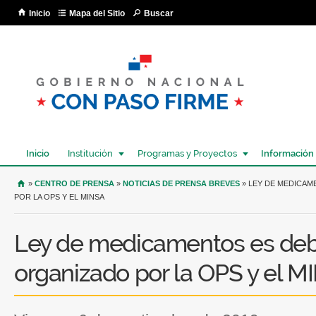
Pa
Inicio
Mapa del Sitio
Buscar
co
pri
Inicio
Institución
Programas y Proyectos
Información
USTED SE ENCUENTRA AQUÍ
»
CENTRO DE PRENSA
»
NOTICIAS DE PRENSA BREVES
» LEY DE MEDICAM
POR LA OPS Y EL MINSA
Ley de medicamentos es deba
organizado por la OPS y el 