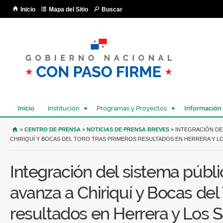
Pa
Inicio
Mapa del Sitio
Buscar
co
pri
Inicio
Institución
Programas y Proyectos
Información
USTED SE ENCUENTRA AQUÍ
»
CENTRO DE PRENSA
»
NOTICIAS DE PRENSA BREVES
» INTEGRACIÓN DEL
CHIRIQUÍ Y BOCAS DEL TORO TRAS PRIMEROS RESULTADOS EN HERRERA Y L
Integración del sistema públ
avanza a Chiriquí y Bocas del
resultados en Herrera y Los 