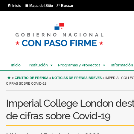
Pa
Inicio
Mapa del Sitio
Buscar
co
pri
Inicio
Institución
Programas y Proyectos
Información
USTED SE ENCUENTRA AQUÍ
»
CENTRO DE PRENSA
»
NOTICIAS DE PRENSA BREVES
» IMPERIAL COLLE
CIFRAS SOBRE COVID-19
Imperial College London dest
de cifras sobre Covid-19