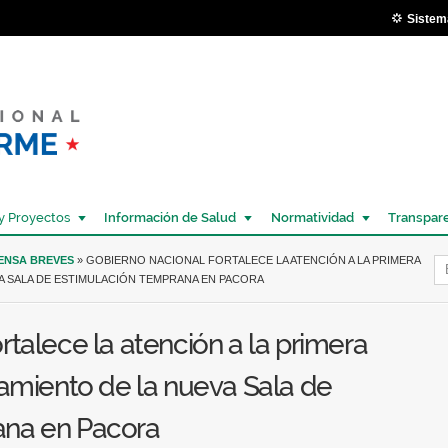
Pasar al
Sistem
contenido
principal
y Proyectos
Información de Salud
Normatividad
Transpar
Í
RENSA BREVES
» GOBIERNO NACIONAL FORTALECE LA ATENCIÓN A LA PRIMERA
VA SALA DE ESTIMULACIÓN TEMPRANA EN PACORA
rtalece la atención a la primera
pamiento de la nueva Sala de
ana en Pacora