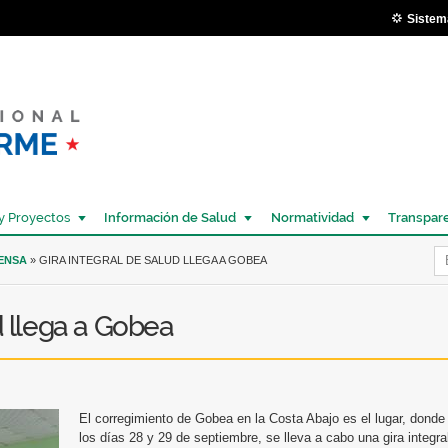
Pasar al
Sistem
contenido
principal
y Proyectos
Información de Salud
Normatividad
Transpar
Í
RENSA
» GIRA INTEGRAL DE SALUD LLEGA A GOBEA
d llega a Gobea
El corregimiento de Gobea en la Costa Abajo es el lugar, donde
los días 28 y 29 de septiembre, se lleva a cabo una gira integra