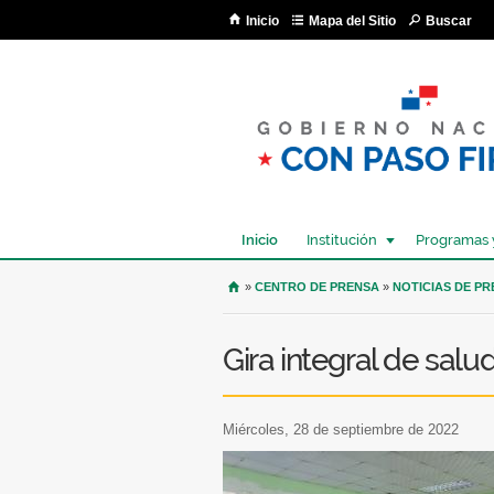
Inicio
Mapa del Sitio
Buscar
Inicio
Institución
Programas 
USTED SE ENCUENTRA AQU
»
CENTRO DE PRENSA
»
NOTICIAS DE P
Gira integral de salu
miércoles, 28 de septiembre de 2022