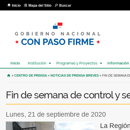
Pa
Inicio
Mapa del Sitio
Buscar
co
pri
Inicio
Institución
Programas y Proyectos
Información
USTED SE ENCUENTRA AQUÍ
»
CENTRO DE PRENSA
»
NOTICIAS DE PRENSA BREVES
» FIN DE SEMANA 
Fin de semana de control y 
lunes, 21 de septiembre de 2020
La Región