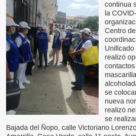
continua s
la COVID-
organizaci
Centro de
coordinac
Unificado
realizó o
contactos 
mascarilla
alcoholad
se colocar
nueva no
realizó n
se realiza
Bajada del Ñopo, calle Victoriano Lorenzo