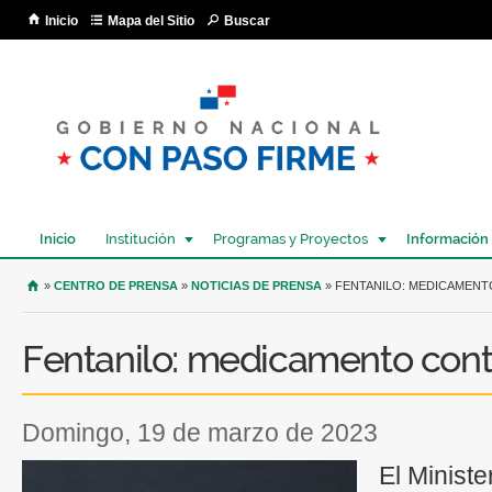
Pa
Inicio
Mapa del Sitio
Buscar
co
pri
Inicio
Institución
Programas y Proyectos
Información
USTED SE ENCUENTRA AQUÍ
»
CENTRO DE PRENSA
»
NOTICIAS DE PRENSA
» FENTANILO: MEDICAMEN
Fentanilo: medicamento cont
domingo, 19 de marzo de 2023
El Ministe