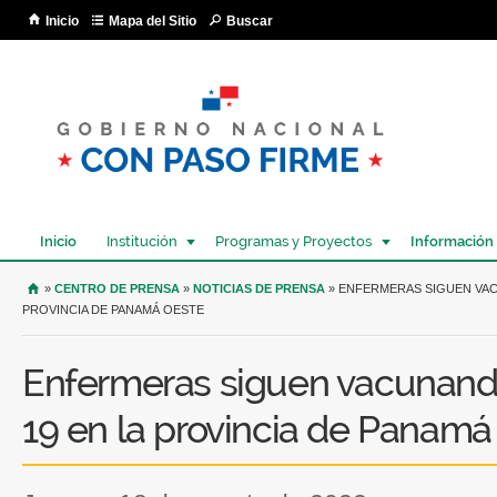
Pa
Inicio
Mapa del Sitio
Buscar
co
pri
Inicio
Institución
Programas y Proyectos
Información
USTED SE ENCUENTRA AQUÍ
»
CENTRO DE PRENSA
»
NOTICIAS DE PRENSA
» ENFERMERAS SIGUEN VAC
PROVINCIA DE PANAMÁ OESTE
Enfermeras siguen vacunando
19 en la provincia de Panamá