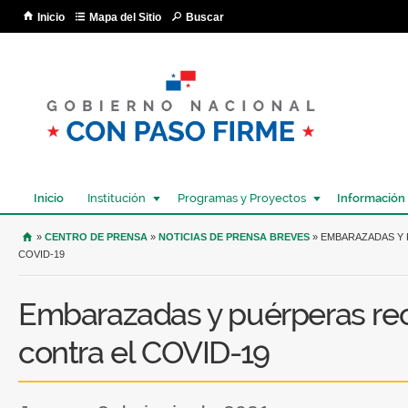
Pa
Inicio
Mapa del Sitio
Buscar
co
pri
Inicio
Institución
Programas y Proyectos
Información
USTED SE ENCUENTRA AQUÍ
»
CENTRO DE PRENSA
»
NOTICIAS DE PRENSA BREVES
» EMBARAZADAS Y 
COVID-19
Embarazadas y puérperas re
contra el COVID-19