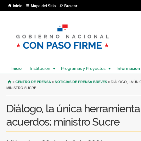
Pa
Inicio
Mapa del Sitio
Buscar
co
pri
Inicio
Institución
Programas y Proyectos
Información
USTED SE ENCUENTRA AQUÍ
»
CENTRO DE PRENSA
»
NOTICIAS DE PRENSA BREVES
» DIÁLOGO, LA ÚN
MINISTRO SUCRE
Diálogo, la única herramienta
acuerdos: ministro Sucre