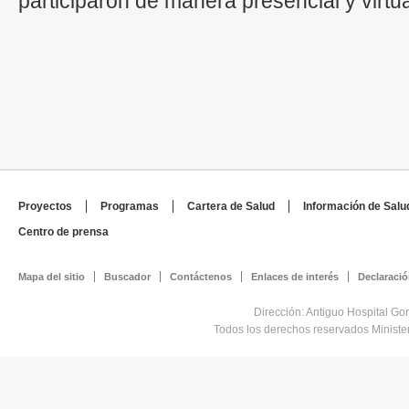
participaron de manera presencial y virtu
Proyectos
Programas
Cartera de Salud
Información de Salu
Centro de prensa
Mapa del sitio
Buscador
Contáctenos
Enlaces de interés
Declaració
Dirección: Antiguo Hospital Go
Todos los derechos reservados Minist