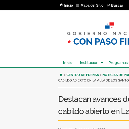
Inicio
Mapa del Sitio
Buscar
Inicio
Institución
Programas 
USTED SE ENCUENTRA AQU
»
CENTRO DE PRENSA
»
NOTICIAS DE P
CABILDO ABIERTO EN LA VILLA DE LOS SANT
Destacan avances de
cabildo abierto en La