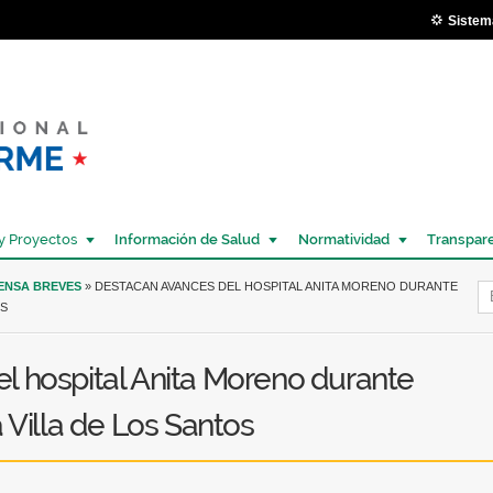
Pasar al
Sistem
contenido
principal
y Proyectos
Información de Salud
Normatividad
Transpar
Í
RENSA BREVES
» DESTACAN AVANCES DEL HOSPITAL ANITA MORENO DURANTE
OS
l hospital Anita Moreno durante
 Villa de Los Santos