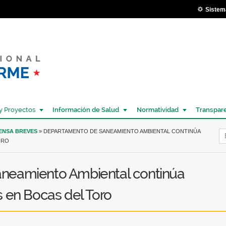
Pasar al
Sistem
contenido
principal
y Proyectos
Información de Salud
Normatividad
Transpar
Í
RENSA BREVES
» DEPARTAMENTO DE SANEAMIENTO AMBIENTAL CONTINÚA
ORO
neamiento Ambiental continúa
 en Bocas del Toro