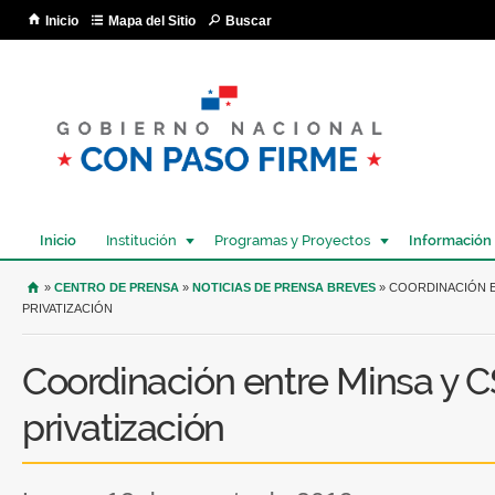
Pa
Inicio
Mapa del Sitio
Buscar
co
pri
Inicio
Institución
Programas y Proyectos
Información
USTED SE ENCUENTRA AQUÍ
»
CENTRO DE PRENSA
»
NOTICIAS DE PRENSA BREVES
» COORDINACIÓN E
PRIVATIZACIÓN
Coordinación entre Minsa y C
privatización