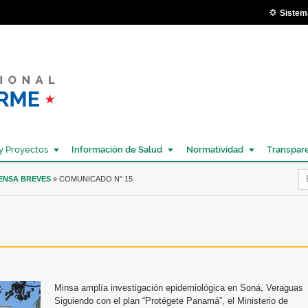
Pasar al
Sistem
contenido
principal
y Proyectos
Información de Salud
Normatividad
Transpar
Í
RENSA BREVES
» COMUNICADO N° 15
Minsa amplía investigación epidemiológica en Soná, Veraguas
Siguiendo con el plan “Protégete Panamá”, el Ministerio de