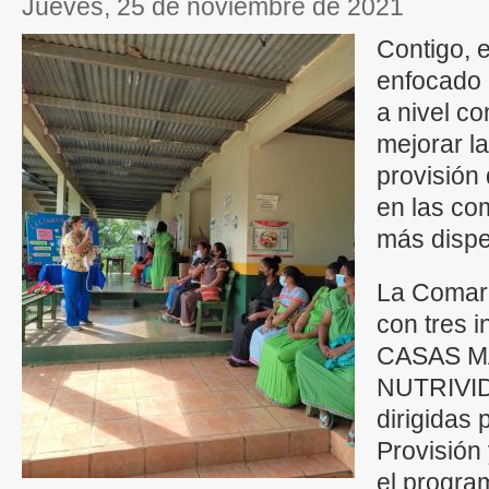
jueves, 25 de noviembre de 2021
Contigo, 
enfocado 
a nivel c
mejorar la
provisión 
en las co
más dispe
La Comar
con tres i
CASAS M
NUTRIVI
dirigidas 
Provisión
el progra