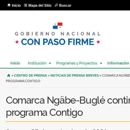
Pa
Inicio
Mapa del Sitio
Buscar
co
pri
Inicio
Institución
Programas y Proyectos
Información
USTED SE ENCUENTRA AQUÍ
»
CENTRO DE PRENSA
»
NOTICIAS DE PRENSA BREVES
» COMARCA NGÄBE-
PROGRAMA CONTIGO
Comarca Ngäbe-Buglé contin
programa Contigo