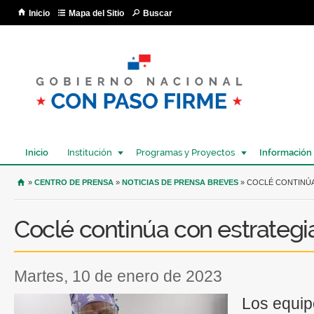
Pa
Inicio
Mapa del Sitio
Buscar
co
pri
Inicio
Institución
Programas y Proyectos
Información
USTED SE ENCUENTRA AQUÍ
»
CENTRO DE PRENSA
»
NOTICIAS DE PRENSA BREVES
» COCLÉ CONTINÚA
Coclé continúa con estrateg
martes, 10 de enero de 2023
Los equip