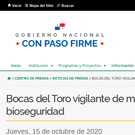
Pa
Inicio
Mapa del Sitio
Buscar
co
pri
Inicio
Institución
Programas y Proyectos
Información
USTED SE ENCUENTRA AQUÍ
»
CENTRO DE PRENSA
»
NOTICIAS DE PRENSA
» BOCAS DEL TORO VIGILA
Bocas del Toro vigilante de 
bioseguridad
jueves, 15 de octubre de 2020