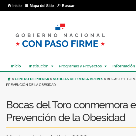
Pa
Inicio
Mapa del Sitio
Buscar
co
pri
Inicio
Institución
Programas y Proyectos
Información
USTED SE ENCUENTRA AQUÍ
»
CENTRO DE PRENSA
»
NOTICIAS DE PRENSA BREVES
» BOCAS DEL TORO
PREVENCIÓN DE LA OBESIDAD
Bocas del Toro conmemora el
Prevención de la Obesidad