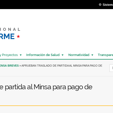
Pasar al
Sistem
contenido
principal
y Proyectos
Información de Salud
Normatividad
Transpar
Í
RENSA BREVES
» APRUEBAN TRASLADO DE PARTIDA AL MINSA PARA PAGO DE
 partida al Minsa para pago de