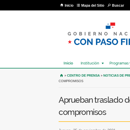
Inicio
Mapa del Sitio
Buscar
Inicio
Institución
Programas 
USTED SE ENCUENTRA AQU
»
CENTRO DE PRENSA
»
NOTICIAS DE P
COMPROMISOS
Aprueban traslado de
compromisos