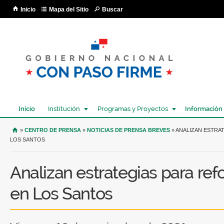
Pa
Inicio
Mapa del Sitio
Buscar
co
pri
Inicio
Institución
Programas y Proyectos
Información
USTED SE ENCUENTRA AQUÍ
»
CENTRO DE PRENSA
»
NOTICIAS DE PRENSA BREVES
» ANALIZAN ESTRA
LOS SANTOS
Analizan estrategias para refo
en Los Santos