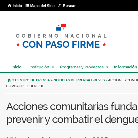
Pa
Inicio
Mapa del Sitio
Buscar
co
pri
Inicio
Institución
Programas y Proyectos
Información
USTED SE ENCUENTRA AQUÍ
»
CENTRO DE PRENSA
»
NOTICIAS DE PRENSA BREVES
» ACCIONES COMUN
COMBATIR EL DENGUE
Acciones comunitarias fund
prevenir y combatir el dengu