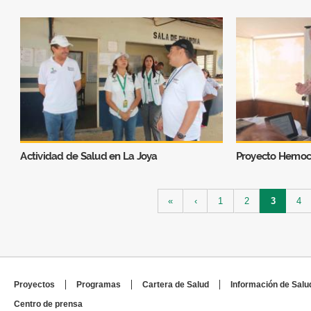
Actividad de Salud en La Joya
Proyecto Hemoc
Páginas
«
‹
1
2
3
4
Proyectos
Programas
Cartera de Salud
Información de Salu
Centro de prensa