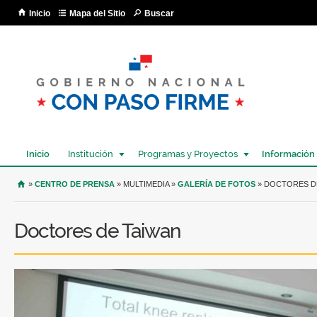
Pa
Inicio
Mapa del Sitio
Buscar
co
pri
Inicio
Institución
Programas y Proyectos
Información
USTED SE ENCUENTRA AQUÍ
»
CENTRO DE PRENSA
» MULTIMEDIA »
GALERÍA DE FOTOS
» DOCTORES D
Doctores de Taiwan