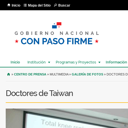
Pa
Inicio
Mapa del Sitio
Buscar
co
pri
Inicio
Institución
Programas y Proyectos
Información
USTED SE ENCUENTRA AQUÍ
»
CENTRO DE PRENSA
» MULTIMEDIA »
GALERÍA DE FOTOS
» DOCTORES D
Doctores de Taiwan