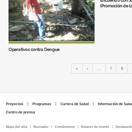
Encuentro con 
(Promoción de l
Operativos contra Dengue
Páginas
«
‹
…
7
8
Proyectos
Programas
Cartera de Salud
Información de Salu
Centro de prensa
Mapa del sitio
Buscador
Contáctenos
Enlaces de interés
Declaració