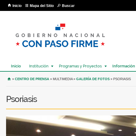
Pa
Inicio
Mapa del Sitio
Buscar
co
pri
Inicio
Institución
Programas y Proyectos
Información
USTED SE ENCUENTRA AQUÍ
»
CENTRO DE PRENSA
» MULTIMEDIA »
GALERÍA DE FOTOS
» PSORIASIS
Psoriasis