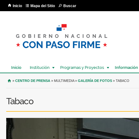
Pa
Inicio
Mapa del Sitio
Buscar
co
pri
Inicio
Institución
Programas y Proyectos
Información
USTED SE ENCUENTRA AQUÍ
»
CENTRO DE PRENSA
» MULTIMEDIA »
GALERÍA DE FOTOS
» TABACO
Tabaco