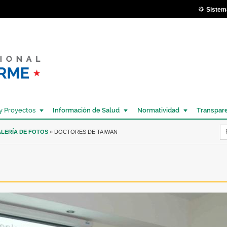
Pasar al
Sistem
contenido
principal
y Proyectos
Información de Salud
Normatividad
Transpar
Í
LERÍA DE FOTOS
» DOCTORES DE TAIWAN