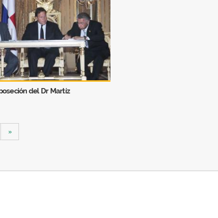
oseción del Dr Martíz
»