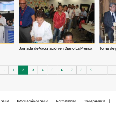
Jornada de Vacunación en Diario La Prensa
Toma de p
‹
1
2
3
4
5
6
7
8
9
…
›
 Salud
Información de Salud
Normatividad
Transparencia