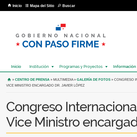
Pa
Inicio
Mapa del Sitio
Buscar
co
pri
Inicio
Institución
Programas y Proyectos
Información
USTED SE ENCUENTRA AQUÍ
»
CENTRO DE PRENSA
» MULTIMEDIA »
GALERÍA DE FOTOS
» CONGRESO IN
VICE MINISTRO ENCARGADO DR. JAVIER LÓPEZ
Congreso Internacional
Vice Ministro encargad