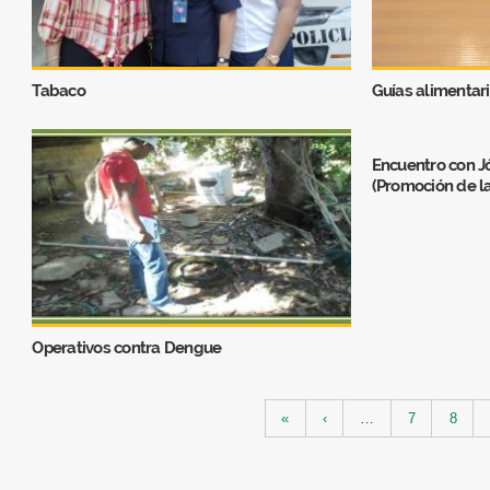
Tabaco
Guías alimentar
Encuentro con 
(Promoción de l
Operativos contra Dengue
Páginas
«
‹
…
7
8