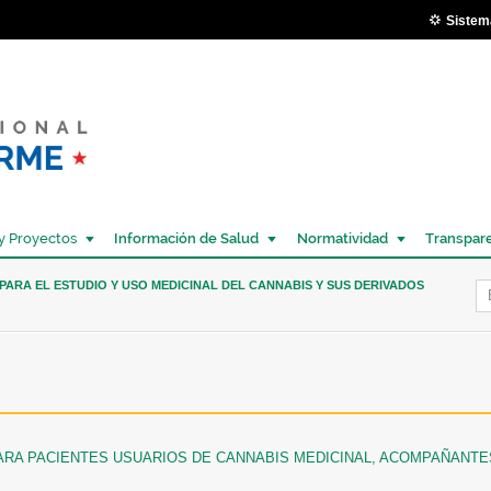
Pasar al
Sistem
contenido
principal
y Proyectos
Información de Salud
Normatividad
Transpar
Í
ARA EL ESTUDIO Y USO MEDICINAL DEL CANNABIS Y SUS DERIVADOS
ARA PACIENTES USUARIOS DE CANNABIS MEDICINAL, ACOMPAÑANT