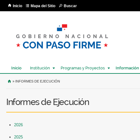
Pa
Inicio
Mapa del Sitio
Buscar
co
pri
Inicio
Institución
Programas y Proyectos
Información
USTED SE ENCUENTRA AQUÍ
» INFORMES DE EJECUCIÓN
Informes de Ejecución
2026
2025