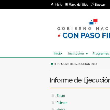
Inicio
Mapa del Sitio
Buscar
Inicio
Institución
Programas 
USTED SE ENCUENTRA AQU
» INFORME DE EJECUCIÓN 2024
Informe de Ejecució
Enero
Febrero
Marzo