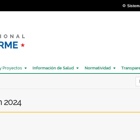
Pasar al
Sistem
contenido
principal
y Proyectos
Información de Salud
Normatividad
Transpar
Í
n 2024