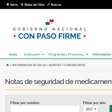
Pa
Inicio
Mapa del Sitio
Buscar
co
pri
Inicio
Institución
Programas y Proyectos
Información
USTED SE ENCUENTRA AQUÍ
» INFORMACIÓN DE SALUD » ALERTAS Y COMUNICADOS
Notas de seguridad de medicamen
Filtrar por nombre:
Filtrar por año:
Año