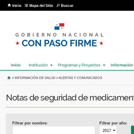
Pa
Inicio
Mapa del Sitio
Buscar
co
pri
Inicio
Institución
Programas y Proyectos
Información
USTED SE ENCUENTRA AQUÍ
» INFORMACIÓN DE SALUD » ALERTAS Y COMUNICADOS
Notas de seguridad de medicamen
Filtrar por nombre:
Filtrar por año:
Año