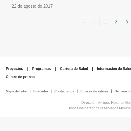
22 de agosto de 2017
Páginas
«
‹
1
2
3
Proyectos
Programas
Cartera de Salud
Información de Salu
Centro de prensa
Mapa del sitio
Buscador
Contáctenos
Enlaces de interés
Declaració
Dirección: Antiguo Hospital Go
Todos los derechos reservados Minist