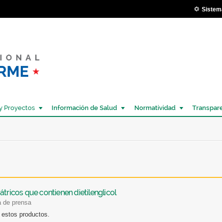
Pasar al
Sistem
contenido
principal
y Proyectos
Información de Salud
Normatividad
Transpar
Í
tricos que contienen dietilenglicol
a de prensa
 estos productos.