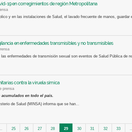
vid-19 en corregimientos de región Metropolitana
rensa
blico y en las instalaciones de Salud, el lavado frecuente de manos, guardar el
ilancia en enfermedades transmisibles y no transmisibles
prensa
las enfermedades de transmisión sexual son eventos de Salud Pública de noti
arias contra la viruela símica
de prensa
s acumulados en todo el país.
sterio de Salud (MINSA) informa que se han...
…
25
26
27
28
29
30
31
32
33