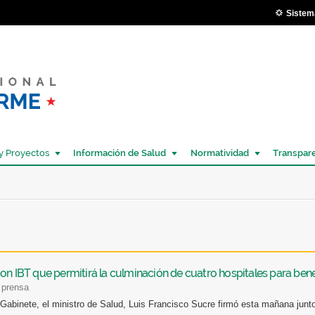
Pasar al
Sistem
contenido
principal
y Proyectos
Información de Salud
Normatividad
Transpar
Í
on IBT que permitirá la culminación de cuatro hospitales para ben
 prensa
Gabinete, el ministro de Salud, Luis Francisco Sucre firmó esta mañana jun