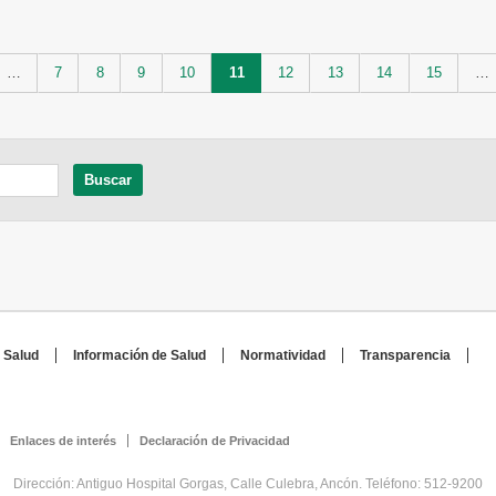
…
7
8
9
10
11
12
13
14
15
…
 Salud
Información de Salud
Normatividad
Transparencia
Enlaces de interés
Declaración de Privacidad
Dirección: Antiguo Hospital Gorgas, Calle Culebra, Ancón. Teléfono: 512-9200