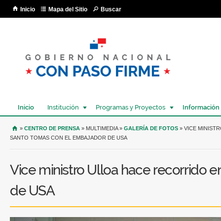
Pa
Inicio
Mapa del Sitio
Buscar
co
pri
Inicio
Institución
Programas y Proyectos
Información
USTED SE ENCUENTRA AQUÍ
»
CENTRO DE PRENSA
» MULTIMEDIA »
GALERÍA DE FOTOS
» VICE MINIST
SANTO TOMAS CON EL EMBAJADOR DE USA
Vice ministro Ulloa hace recorrido 
de USA