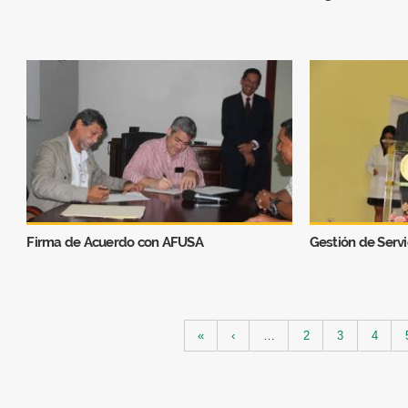
Firma de Acuerdo con AFUSA
Gestión de Servi
Páginas
«
‹
…
2
3
4