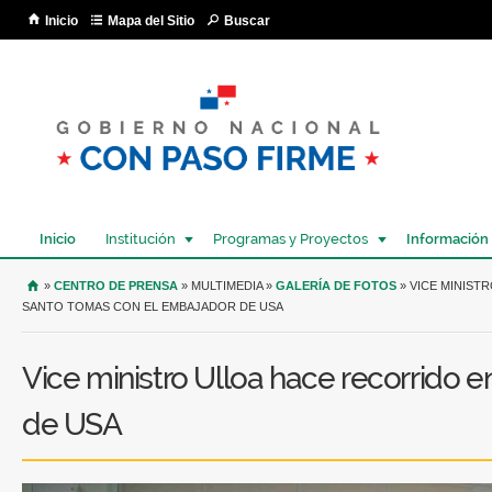
Pa
Inicio
Mapa del Sitio
Buscar
co
pri
Inicio
Institución
Programas y Proyectos
Información
USTED SE ENCUENTRA AQUÍ
»
CENTRO DE PRENSA
» MULTIMEDIA »
GALERÍA DE FOTOS
» VICE MINIST
SANTO TOMAS CON EL EMBAJADOR DE USA
Vice ministro Ulloa hace recorrido 
de USA