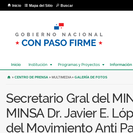
Pa
Inicio
Mapa del Sitio
Buscar
co
pri
Inicio
Institución
Programas y Proyectos
Información
USTED SE ENCUENTRA AQUÍ
»
CENTRO DE PRENSA
» MULTIMEDIA »
GALERÍA DE FOTOS
Secretario Gral del MI
MINSA Dr. Javier E. Lóp
del Movimiento Anti Pa