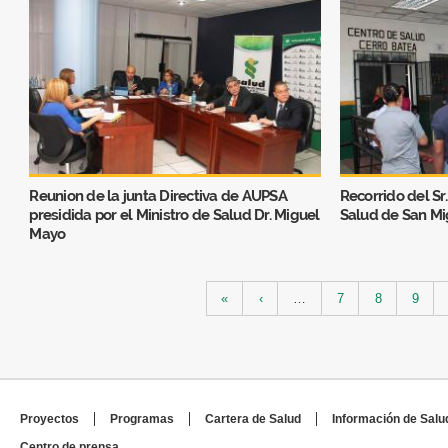
Reunion de la junta Directiva de AUPSA
Recorrido del Sr
presidida por el Ministro de Salud Dr. Miguel
Salud de San Mi
Mayo
Páginas
«
‹
…
7
8
9
Proyectos
Programas
Cartera de Salud
Información de Salu
Centro de prensa